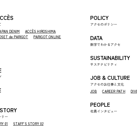
ACCÈS
POLICY
て
アクセのポリシー
APAN DENIM
ACCÈS HIROSHIMA
DATA
OSET de PARIGOT
PARIGOT ONLINE
数字でわかるアクセ
SUSTAINABILITY
サステナビリティ
E
JOB & CULTURE
ブ
アクセのお仕事と文化
E
JOB
CAREER PATH
DIV
PEOPLE
 STORY
社員インタビュー
ーリー
RY 01
STAFF’S STORY 02