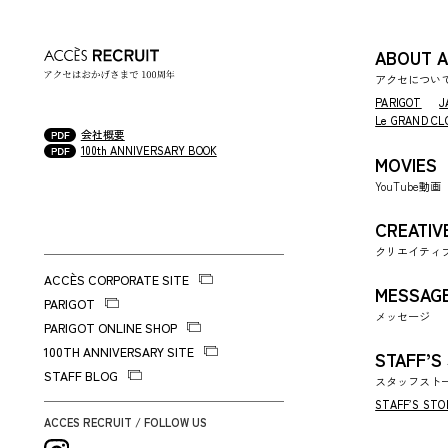
ABOUT 
アクセについ
PARIGOT
J
Le GRAND CL
会社概要
100th ANNIVERSARY BOOK
MOVIES
YouTube動画
CREATIV
クリエイティ
ACCÈS CORPORATE SITE
MESSAG
PARIGOT
メッセージ
PARIGOT ONLINE SHOP
100TH ANNIVERSARY SITE
STAFF’S
STAFF BLOG
スタッフスト
STAFF’S STO
ACCES RECRUIT / FOLLOW US