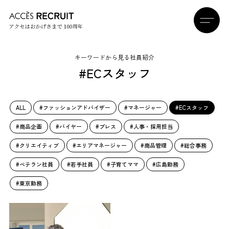
キーワードから見る社員紹介
#ECスタッフ
ALL
#ファッションアドバイザー
#マネージャー
#ECスタッフ
#商品企画
#バイヤー
#プレス
#人事・採用担当
#クリエイティブ
#エリアマネージャー
#商品管理
#総合事務
#ベテラン社員
#若手社員
#子育てママ
#広島勤務
#東京勤務